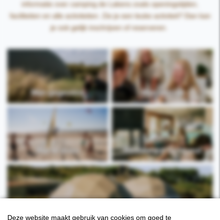
informatie over camping de Lakens zoals openingstijden,
faciliteiten en alle activiteiten. Zie je een leuke activiteit? Dan kan
je ook gelijk inschrijven of reserveren.
Mijn gegevens
Mijn verblijf
Wat te doen
Restaurant Gestrand
Over camping de Lakens
Deze website maakt gebruik van cookies om goed te