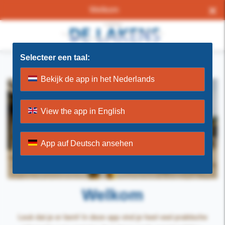
×
Welkom
Selecteer een taal:
Bekijk de app in het Nederlands
View the app in English
App auf Deutsch ansehen
Welkom
Leuk dat je er bent! In deze app vind je heel veel praktische